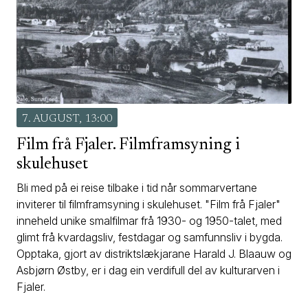
7. AUGUST, 13:00
Film frå Fjaler. Filmframsyning i
skulehuset
Bli med på ei reise tilbake i tid når sommarvertane
inviterer til filmframsyning i skulehuset. "Film frå Fjaler"
inneheld unike smalfilmar frå 1930- og 1950-talet, med
glimt frå kvardagsliv, festdagar og samfunnsliv i bygda.
Opptaka, gjort av distriktslækjarane Harald J. Blaauw og
Asbjørn Østby, er i dag ein verdifull del av kulturarven i
Fjaler.