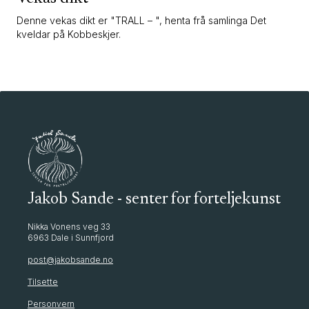
Denne vekas dikt er "TRALL – ", henta frå samlinga Det
kveldar på Kobbeskjer.
Jakob Sande - senter for forteljekunst
Nikka Vonens veg 33
6963 Dale i Sunnfjord
post@jakobsande.no
Tilsette
Personvern